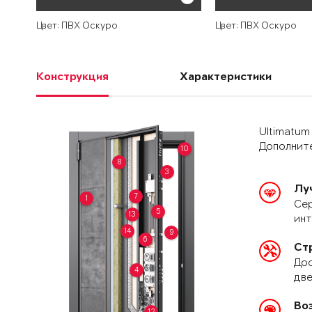
Цвет: ПВХ Оскуро
Цвет: ПВХ Оскуро
Конструкция
Характеристики
Ultimatum
Дополните
10
8
3
Лу
7
1
Сер
5
13
ин
14
9
6
Ст
Дос
4
две
Во
12