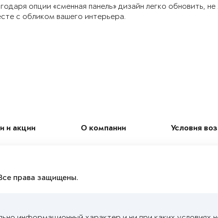
годаря опции «сменная панель» дизайн легко обновить, не
сте с обликом вашего интерьера.
и и акции
О компании
Условия во
Все права защищены.
льно информационный характер и ни при каких условиях 