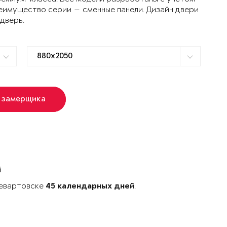
еимущество серии — сменные панели. Дизайн двери
 дверь.
 замерщика
й
невартовске
.
45 календарных дней