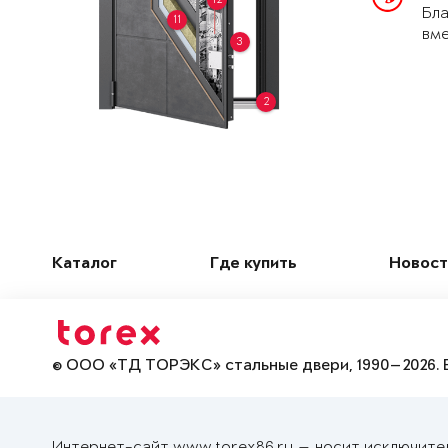
Бла
11
вме
3
2
Каталог
Где купить
Новост
© ООО «ТД ТОРЭКС» стальные двери, 1990—2026. 
Интернет-сайт www.torex86.ru — носит исключите