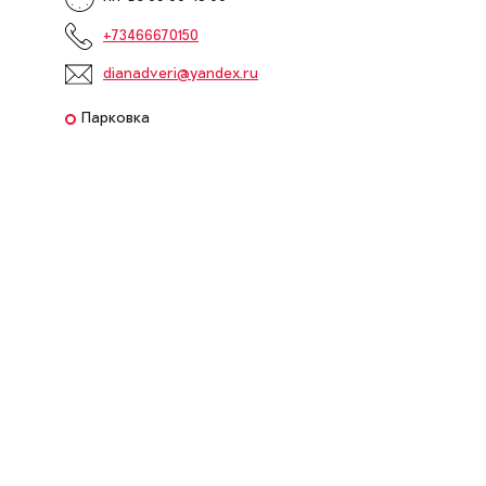
+73466670150
dianadveri@yandex.ru
Парковка