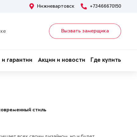
Нижневартовск
+73466670150
Вызвать замерщика
ске
 и гарантии
Акции и новости
Где купить
современный стиль
хищает всех своим дизайном, но и будет