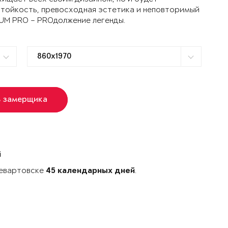
стойкость, превосходная эстетика и неповторимый
TUM PRO – PROдолжение легенды.
ь замерщика
й
невартовске
.
45 календарных дней