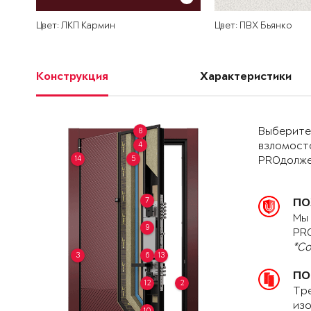
Цвет: ЛКП Кармин
Цвет: ПВХ Бьянко
Конструкция
Характеристики
Выберите 
8
4
взломост
14
5
PROдолже
7
ПО
Мы 
9
PRO
*Со
3
6
13
ПО
12
2
Тре
изо
10