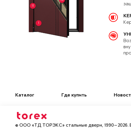
защ
11
КЕ
Кер
1
УН
Воз
вну
про
Каталог
Где купить
Новост
© ООО «ТД ТОРЭКС» стальные двери, 1990—2026. 