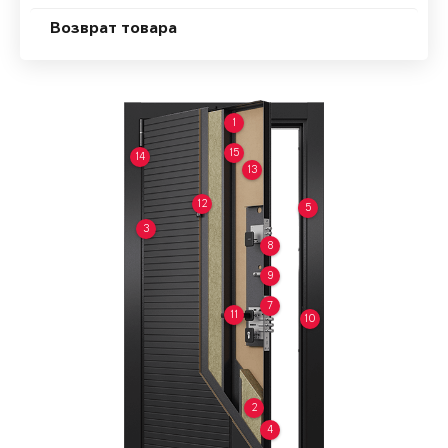
Возврат товара
1
15
14
13
12
5
3
8
9
7
11
10
2
4