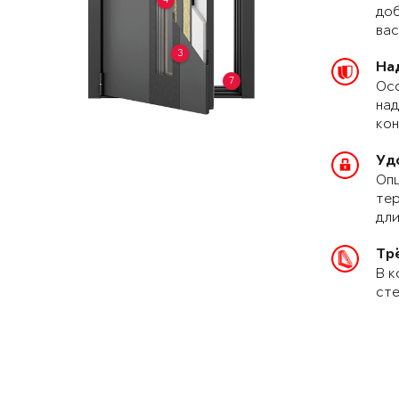
доб
вас
3
На
7
Осо
над
кон
Уд
Опц
тер
дли
Тр
В к
сте