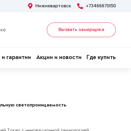
Нижневартовск
+73466670150
Вызвать замерщика
ске
 и гарантии
Акции и новости
Где купить
альную светопроницаемость
рей Torex с инновационной технологией