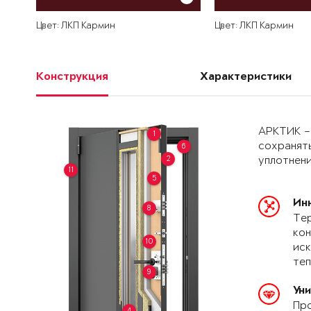
Цвет: ЛКП Кармин
Цвет: ЛКП Кармин
Конструкция
Характеристики
АРКТИК –
1
сохранять
6
2
уплотнени
11
5
Ин
8
Тер
кон
10
иск
теп
9
Ун
Про
4