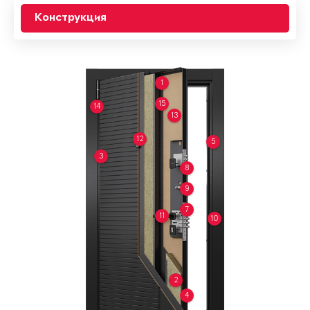
Конструкция
1
15
14
13
12
5
3
8
9
7
11
10
2
4