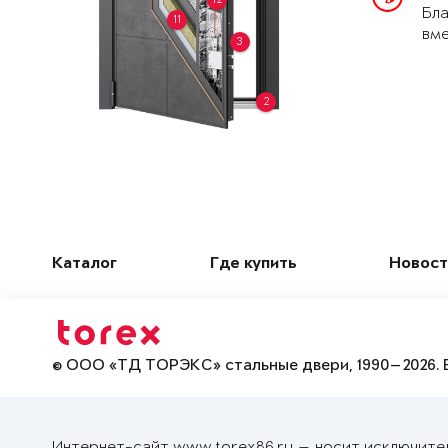
Бла
11
вме
3
2
Каталог
Где купить
Новост
© ООО «ТД ТОРЭКС» стальные двери, 1990—2026. 
Интернет-сайт www.torex86.ru — носит исключите