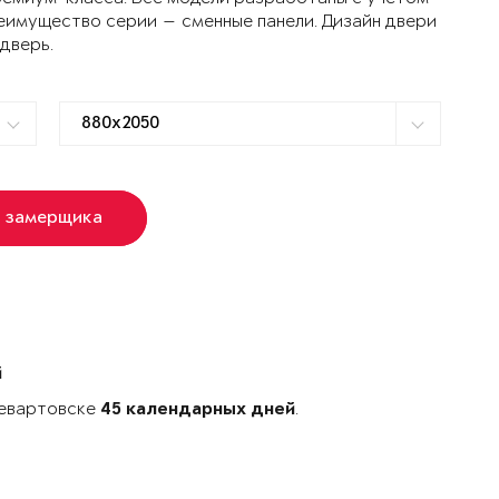
еимущество серии — сменные панели. Дизайн двери
 дверь.
ь замерщика
й
невартовске
.
45 календарных дней