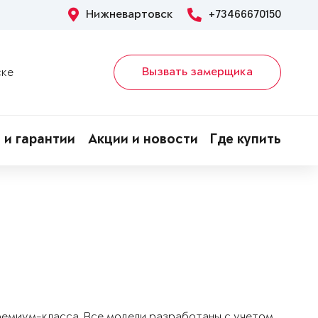
Нижневартовск
+73466670150
Вызвать замерщика
ске
 и гарантии
Акции и новости
Где купить
!
ремиум-класса. Все модели разработаны с учетом