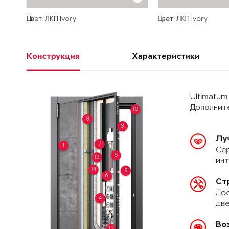
Цвет: ЛКП Ivory
Цвет: ЛКП Ivory
Конструкция
Характеристики
Ultimatum
Дополните
10
8
3
Лу
7
1
Сер
5
13
ин
14
9
6
Ст
Дос
4
две
Во
12