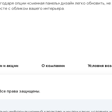
годаря опции «сменная панель» дизайн легко обновить, не
сте с обликом вашего интерьера.
и и акции
О компании
Условия во
Все права защищены.
льно информационный характер и ни при каких условиях 